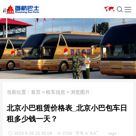

车型报价
豪华商务车
新闻中心
服务项目
合作车队
关于我们
5座以下轿车
7座以下商务车
公司新闻
省际旅游包车
银建
关于我们
7座商务车
10座以上旅游车
行业资讯
会议用车
渔阳
组织架构
12-17座小型客车
日租价格表
租车常识
机场接送
宇通
企业荣誉
19-23座考斯特
首约巴士
周边游
班车业务
驰锐
发展历程
35-39座中型客车
奔驰车型
车型一览
企事业单位长期
牡丹航天
活动回顾
当前位置：
首页
>
租车信息
> 浏览图片
51-55座大型客车
大巴租赁
优惠活动
艺人接送
北汽
人才招聘
北京小巴租赁价格表_北京小巴包车日
大型客车
埃尔法
车型报价
长途包车
新月联合
联系我们
租多少钱一天？
迈巴赫
活动专题
服务特色
中旅
-
+
2023-5-25 15:35:08
2336
字号
A
A
A
tags：

