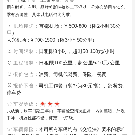
宿、司机工资、车辆保险、发票
用车时间、车型、品牌将影响价格上下浮动，价格会随用车淡忘
季有所调整，具体以电话咨询为准。
首都机场：¥ 500-800（限2小时30公
机场接送：
里）
大兴机场：¥ 700-1500（限3小时50公里）
日租限8小时，超时50-100元/小时
时间限制：
日租限100公里，超公里5-10元/公里
里程限制：
报价包含：
油费、司机代驾费、保险、税费
报价不含：
司机工作餐（餐补为30元/餐）、路桥费、
停车费
车况等级：
八成新，购车日期三年内，车辆检查情况正常，内饰整洁、外观
干净，机器性能不错，评定“—优”级。
车辆保险：
本司所有车辆均有《交通法》要求的标准