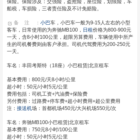
保险。保险涉及：交强险，盗抢险，座位险，划痕险，车
船税，车损险，三者责任险及不计免赔险。
备注：
小巴
车，小巴车一般为9-15人左右的小型
客车，日常使用的为奔驰MB100，
日租
价格为800-900元
一天，含8小时100公里，超限另算费用，车辆使用中所产
生的司机餐费则由客户承担。司机代驾费用为200-250元
一天。
车名：丰田考斯特（18座）小巴租赁|北京租车
基本费用：800元/天8小时/公里
超小时：50元/小时5元/公里
费用包括：司机工资+汽油费+保险费
另付费用：过路费+停车费+超小时费用+超公里费用
注：
接送机
场：首都机场450元/大兴机场550元/次
车名：奔驰MB100小巴租赁|北京租车
基本费用：750元8小时/100公里
超小时：50元/小时5元/公里