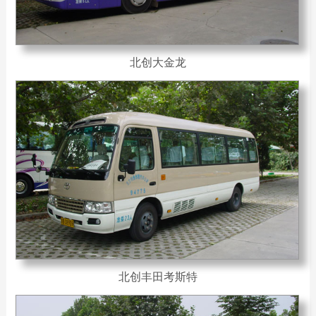
北创大金龙
北创丰田考斯特