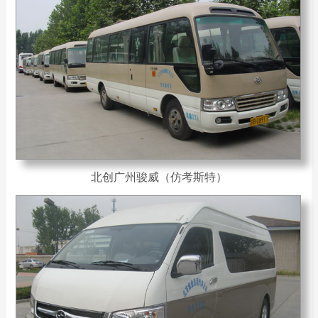
北创广州骏威（仿考斯特）