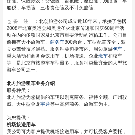
保险。保险涉及：交强险，盗抢险，座位险，划痕险，车
船税，车损险，三者责任险及不计免赔险。
备注：
北创旅游公司成立近10年来，承接了包括
2008年北京奥运会和奥运圣火北京传递和国庆60周年活
动在内的多项国家及北京市重要活动的运输工作。公司目
前拥有大小旅游车、
商务车
300余台，车型配置齐全，驾
驶员驾驶技术娴熟。服务种类包括市内、周边旅游
包车
，
重大活动和商务会议用车，机场接送、企业
班车
和校车
等。是北京市旅游车车型最多，服务种类最齐全的大型旅
游车公司之一。
北方旅游租车业务介绍
服务种类：
北方旅游为您提供的车辆以别克商务、福特全顺、广州骏
威、大中型金龙
宇通
等中高档商务、旅游车为主。
为您提供：
机场接送用车
我公司可为客户提供机场接送用车，并可接受客户委托，