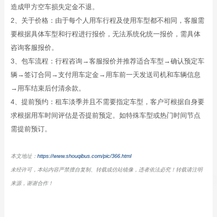
造成甲方空车损失定金不退。
2、关于价格：由于每个人用车行程及使用车型都不相同，客服需
要根据具体车型和行程进行报价，无法系统化统一报价，需具体
咨询客服报价。
3、包车流程：行程咨询→客服报价并推荐适合车型→确认预定车
辆→签订合同→支付用车定金→用车前一天发送司机和车辆信息
→用车结束后付清余款。
4、提前预约：租车淡季并且不需要指定车型，客户可根据自身要
求根据用车时间评估是否提前预定。如特殊车型或热门时间节点
需提前预订。
本文地址：
https://www.shouqibus.com/pic/366.html
未经许可，本站内容严禁擅自复制、转载或仿站镜像，违者依法必究！转载请注明
来源，谢谢合作！