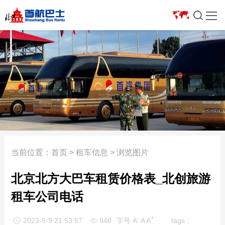

车型报价
豪华商务车
新闻中心
服务项目
合作车队
关于我们
5座以下轿车
7座以下商务车
公司新闻
省际旅游包车
银建
关于我们
7座商务车
10座以上旅游车
行业资讯
会议用车
渔阳
组织架构
12-17座小型客车
日租价格表
租车常识
机场接送
宇通
企业荣誉
19-23座考斯特
首约巴士
周边游
班车业务
驰锐
发展历程
35-39座中型客车
奔驰车型
车型一览
企事业单位长期
牡丹航天
活动回顾
当前位置：
首页
>
租车信息
> 浏览图片
51-55座大型客车
大巴租赁
优惠活动
艺人接送
北汽
人才招聘
北京北方大巴车租赁价格表_北创旅游
大型客车
埃尔法
车型报价
长途包车
新月联合
联系我们
租车公司电话
迈巴赫
活动专题
服务特色
中旅
-
+
2023-5-9 21:53:57
940
字号
A
A
A
tags：

