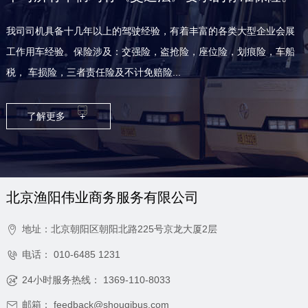
我司司机具备十几年以上的驾驶经验，有着丰富的各类大型企业会展
工作用车经验。保险涉及：交强险，盗抢险，座位险，划痕险，车船
税， 车损险，三者责任险及不计免赔险...
了解更多
+
北京渔阳伟业商务服务有限公司
地址：北京朝阳区朝阳北路225号京龙大厦2层

电话：
010-6485 1231

24小时服务热线：
1369-110-8033

邮箱：
feedback@shouqibus.com
