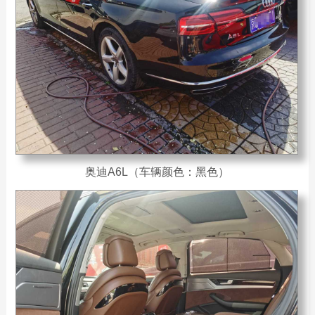
奥迪A6L（车辆颜色：黑色）