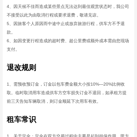
4、因天候不佳而造成某些景点无法达到最佳观赏状态时，我公司
不接受以此为由取消行程或要求退费，敬请见谅。
5、因旅客个人原因而中途中止或放弃旅游行程，供车方不予退
款。
6、如因变更行程造成的超时费、超公里费或额外成本需由您现场
支付。
退改规则
1、需预收预订金，订金以包车费金额大小按10%—20%比例收
取。临时取消用车造成供车方空车损失订金不退回，如承租方提
前三天告知车辆取消，则订金顺延下次用车有效。
租车常识
1、关于定金：定金在双方交易过程中主要是起到担保作用，甲方