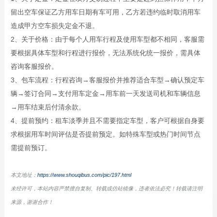
留出空车保证乙方用车日期有车可用，乙方若违约临时取消用车
造成甲方空车损失定金不退。
2、关于价格：由于每个人用车行程及使用车型都不相同，客服需
要根据具体车型和行程进行报价，无法系统化统一报价，需具体
咨询客服报价。
3、包车流程：行程咨询→客服报价并推荐适合车型→确认预定车
辆→签订合同→支付用车定金→用车前一天发送司机和车辆信息
→用车结束后付清余款。
4、提前预约：租车淡季并且不需要指定车型，客户可根据自身要
求根据用车时间评估是否提前预定。如特殊车型或热门时间节点
需提前预订。
本文地址：
https://www.shouqibus.com/pic/197.html
未经许可，本站内容严禁擅自复制、转载或仿站镜像，违者依法必究！转载请注明
来源，谢谢合作！