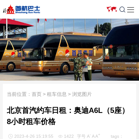

车型报价
豪华商务车
新闻中心
服务项目
合作车队
关于我们
5座以下轿车
7座以下商务车
公司新闻
省际旅游包车
银建
关于我们
7座商务车
10座以上旅游车
行业资讯
会议用车
渔阳
组织架构
12-17座小型客车
日租价格表
租车常识
机场接送
宇通
企业荣誉
19-23座考斯特
首约巴士
周边游
班车业务
驰锐
发展历程
35-39座中型客车
奔驰车型
车型一览
企事业单位长期
牡丹航天
活动回顾
当前位置：
首页
>
租车信息
> 浏览图片
51-55座大型客车
大巴租赁
优惠活动
艺人接送
北汽
人才招聘
北京首汽约车日租：奥迪A6L（5座）
大型客车
埃尔法
车型报价
长途包车
新月联合
联系我们
8小时租车价格
迈巴赫
活动专题
服务特色
中旅
-
+
2023-4-26 15:19:55
1422
字号
A
A
A
tags：

