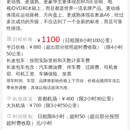
更动感、更成熟。更豪华主要体现在BOSE音响、电
视/DVD和冰箱上，而且都是世界一流名牌产品。更动感
体现在运动座椅、方向盘上。更成熟体现在奥迪A6，经过
多次成功的升级，不仅达到了一个全新的标准，而且可靠
性很强。
1100
日租价格：
¥
（日租限8小时100公里）
半日价格：¥ 880（超出部分按照超时费收取）（限4小时
50公里）
长途包车：按照实际里程和天数计算车费
长途包车包含：汽车燃油费、停车费、过路费、司机食
宿、司机工资、车辆保险、发票
用车时间、车型、品牌将影响价格上下浮动，价格会随用车淡忘
季有所调整，具体以电话咨询为准。
首都机场：¥ 400（限2小时30公里）
机场接送：
大兴机场：¥ 700（限3小时50公里）
日租限8小时，超时50（超出部分按照
时间限制：
超时费收取）元/小时