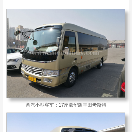
首汽小型客车：17座豪华版丰田考斯特