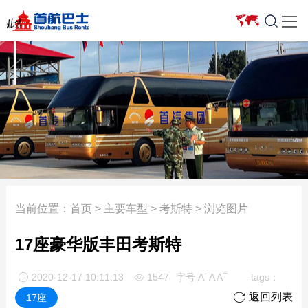

车型报价
豪华商务车
新闻中心
服务项目
合作车队
关于我们
5座以下轿车
7座以下商务车
公司新闻
省际旅游包车
银建
关于我们
7座商务车
10座以上旅游车
行业资讯
会议用车
渔阳
组织架构
12-17座小型客车
日租价格表
租车常识
机场接送
宇通
企业荣誉
19-23座考斯特
首约巴士
周边游
班车业务
驰锐
发展历程
35-39座中型客车
奔驰车型
车型一览
企事业单位长期
牡丹航天
活动回顾
当前位置：
首页
>
主要车型
>
考斯特
> 浏览图片
51-55座大型客车
大巴租赁
优惠活动
艺人接送
北汽
人才招聘
17座豪华版丰田考斯特
大型客车
埃尔法
车型报价
长途包车
新月联合
联系我们
-
+
2020-12-17 10:11:13
1547
字号
A
A
A
tags：


迈巴赫
活动专题
服务特色
中旅
返回列表

17座