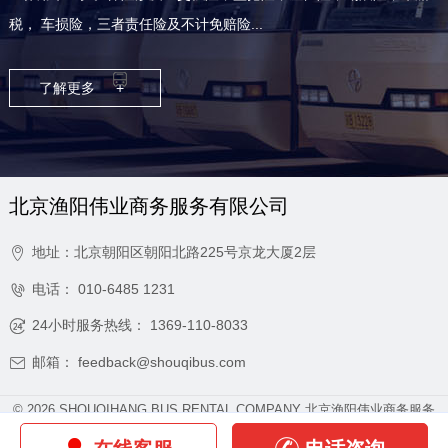
税， 车损险，三者责任险及不计免赔险...
了解更多
+
北京渔阳伟业商务服务有限公司
地址：北京朝阳区朝阳北路225号京龙大厦2层

电话：
010-6485 1231

24小时服务热线：
1369-110-8033

邮箱：
feedback@shouqibus.com

©
2026 SHOUQIHANG BUS RENTAL COMPANY
北京渔阳伟业商务服务
有限公司
版权所有
京ICP备2020042646号-3
网站地图
|
常见问题
|
txt
|