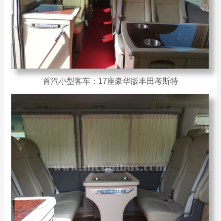
首汽小型客车：17座豪华版丰田考斯特