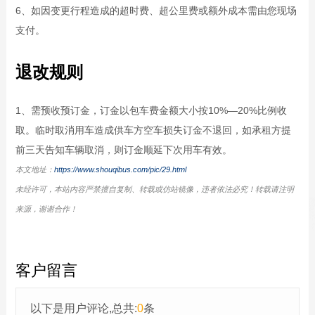
6、如因变更行程造成的超时费、超公里费或额外成本需由您现场
支付。
退改规则
1、需预收预订金，订金以包车费金额大小按10%—20%比例收
取。临时取消用车造成供车方空车损失订金不退回，如承租方提
前三天告知车辆取消，则订金顺延下次用车有效。
本文地址：
https://www.shouqibus.com/pic/29.html
未经许可，本站内容严禁擅自复制、转载或仿站镜像，违者依法必究！转载请注明
来源，谢谢合作！
客户留言
以下是用户评论,总共:
0
条